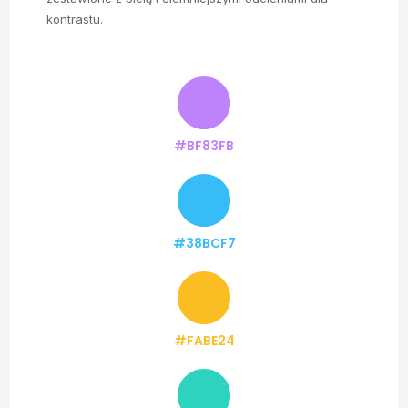
kontrastu.
#BF83FB
#38BCF7
#FABE24