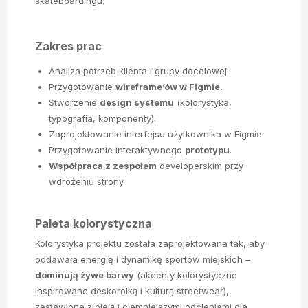
skateboardingu.
Zakres prac
Analiza potrzeb klienta i grupy docelowej.
Przygotowanie
wireframe’ów w Figmie.
Stworzenie
design systemu
(kolorystyka,
typografia, komponenty).
Zaprojektowanie interfejsu użytkownika w Figmie.
Przygotowanie interaktywnego
prototypu
.
Współpraca z zespołem
developerskim przy
wdrożeniu strony.
Paleta kolorystyczna
Kolorystyka projektu została zaprojektowana tak, aby
oddawała energię i dynamikę sportów miejskich –
dominują żywe barwy
(akcenty kolorystyczne
inspirowane deskorolką i kulturą streetwear),
zestawione z bielą i ciemniejszymi odcieniami dla