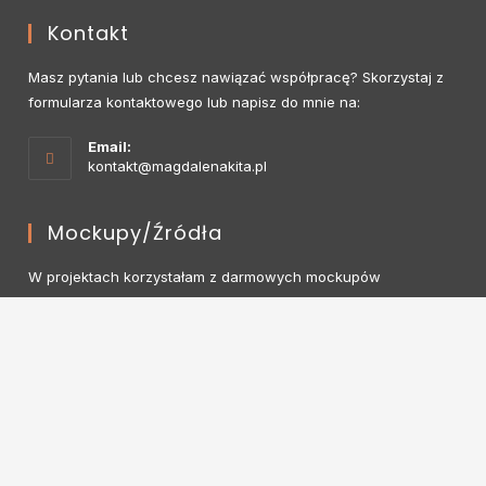
Kontakt
Masz pytania lub chcesz nawiązać współpracę? Skorzystaj z
formularza kontaktowego lub napisz do mnie na:
Email:
kontakt@magdalenakita.pl
Mockupy/źródła
W projektach korzystałam z darmowych mockupów
dostępnych na Freepik i GraphicBurger.
Znajdziesz Mnie Tutaj